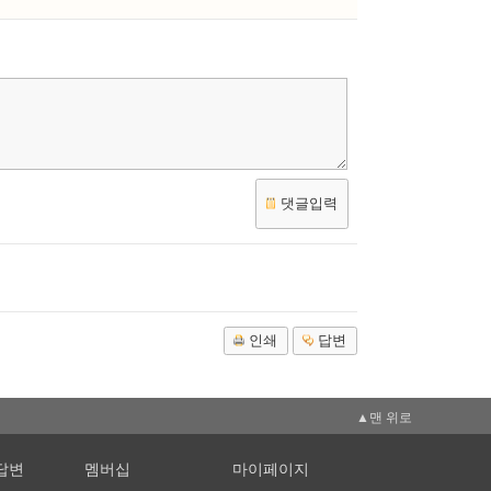
댓글입력
인쇄
답변
▲맨 위로
답변
멤버십
마이페이지